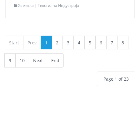
Хемиска | Текстилна Индустрија
Локација
Скопје
Адреса
ул. Севастополска бр.15
Контакт
+389 70 561 234
Мапа
Одведи ме таму
Start
Prev
1
2
3
4
5
6
7
8
Read more...
9
10
Next
End
Page 1 of 23