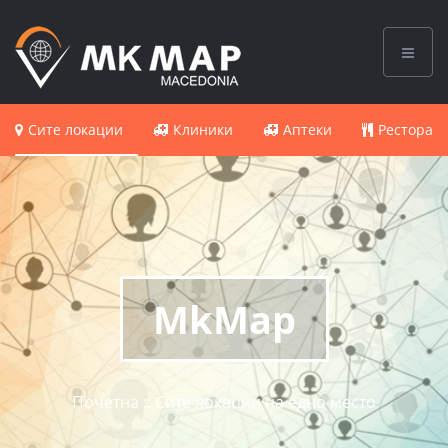
Сите локации
Клиники
Аптеки
Ресторан
MkMap
Почетна :: Сите локации на едно место