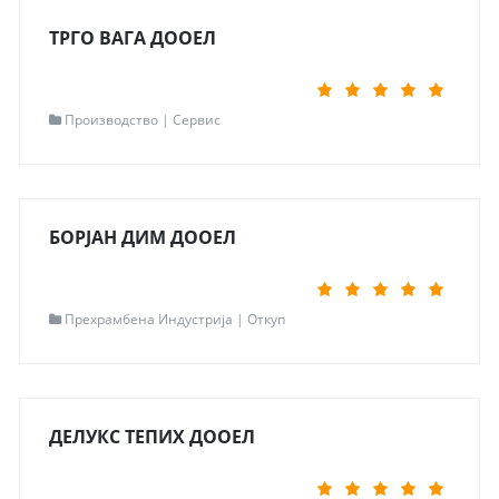
Мапа
Одведи ме таму
ТРГО ВАГА ДООЕЛ
Read more...
Контакт информации
Производство | Сервис
Локација
Скопје
Адреса
Исаија Мажовски 44 лок.2
Контакт
070 220329
Мапа
Одведи ме таму
БОРЈАН ДИМ ДООЕЛ
Read more...
Контакт информации
Прехрамбена Индустрија | Откуп
Локација
Скопје
Адреса
Ул.1 120/- ПЕТРОВЕЦ
Контакт
070 999 800
Мапа
Одведи ме таму
ДЕЛУКС ТЕПИХ ДООЕЛ
Read more...
Контакт информации