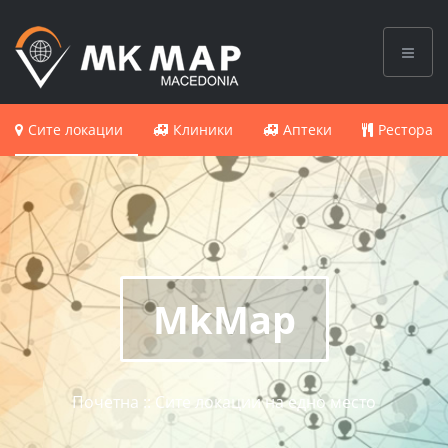
Сите локации
Клиники
Аптеки
Ресторан
MkMap
Почетна :: Сите локации на едно место