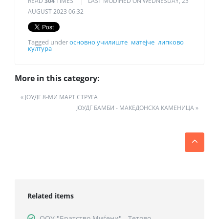
READ
304
TIMES
LAST MODIFIED ON WEDNESDAY, 23
AUGUST 2023 06:32
Tagged under
основно училиште
матејче
липково
култура
More in this category:
« ЈОУДГ 8-МИ МАРТ СТРУГА
ЈОУДГ БАМБИ - МАКЕДОНСКА КАМЕНИЦА »
Related items
ООУ "Братство Миѓени" - Тетово