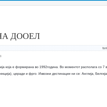
НА ДООЕЛ
fon
e)
ја која е формирана во 1992година. Во моментот располага со 7 
екција), церади и фрго. Извозни дестинации ни се: Англија, Белгија