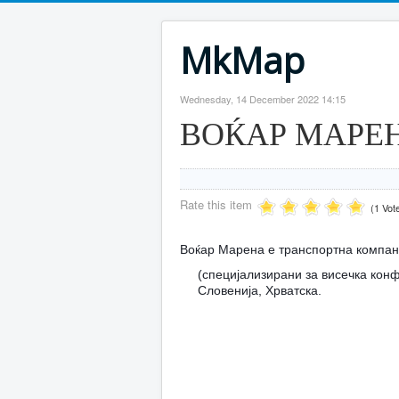
MkMap
Wednesday, 14 December 2022 14:15
ВОЌАР МАРЕ
Rate this item
(1 Vot
Воќар Марена е транспортна компани
(специјализирани за висечка конф
Словенија, Хрватска.