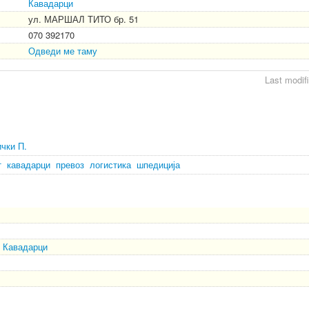
Кавадарци
ул. МАРШАЛ ТИТО бр. 51
070 392170
Одведи ме таму
Last modif
ички П.
т
кавадарци
превоз
логистика
шпедиција
Кавадарци