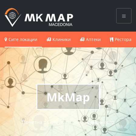
Сите локации
Клиники
Аптеки
Ресторан
MkMap
Почетна :: Сите локации на едно место