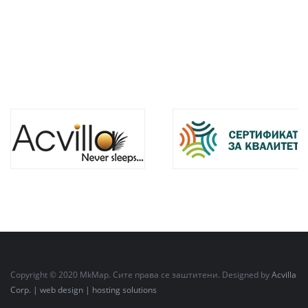
Copyright © 2020 MkMap. Сите права се заштитени. Designed by
Acvilla
Corp. | web design | hosting solutions