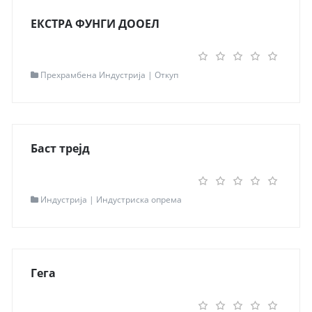
Мапа
Одведи ме таму
ЕКСТРА ФУНГИ ДООЕЛ
Read more...
Контакт информации
Прехрамбена Индустрија | Откуп
Локација
Кочани
Адреса
ул. Климент Охридски бр. 20
Контакт
+389 71 215 392
Мапа
Одведи ме таму
Баст трејд
Read more...
Контакт информации
Индустрија | Индустриска опрема
Локација
Кавадарци
Адреса
Димката Ангелов Габерот 26
Контакт
+389 43 414 322
Мапа
Одведи ме таму
Гега
Read more...
Контакт информации