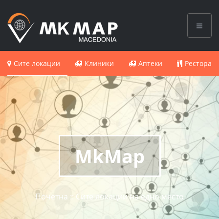
Сите локации
Клиники
Аптеки
Ресторан
MkMap
Почетна :: Сите локации на едно место