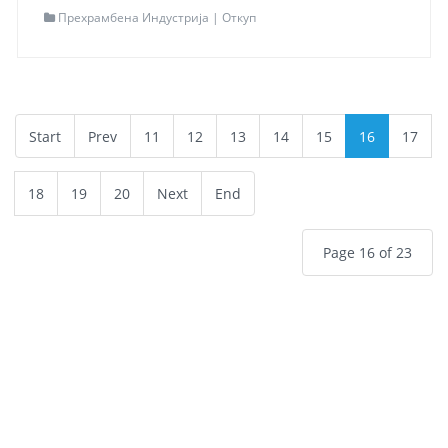
Прехрамбена Индустрија | Откуп
Локација
Струга
Адреса
Индустриска зона б.б
НАС.ПЛИТИШТА ББ
Контакт
+389 46 783 824
Мапа
Одведи ме таму
Start
Prev
11
12
13
14
15
16
17
Read more...
18
19
20
Next
End
Page 16 of 23