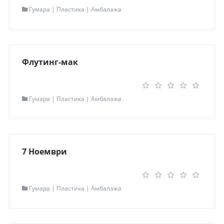
Контакт информации
Гумара | Пластика | Амбалажа
Локација
Битола
Адреса
Рудо бр. 36
Контакт
047 208 870 | 078 319 155
Мапа
Одведи ме таму
Флутинг-мак
Read more...
Контакт информации
Гумара | Пластика | Амбалажа
Локација
Радовиш
Адреса
Раклиш
Контакт
+389 32 630 797
Мапа
Одведи ме таму
7 Ноември
Read more...
Контакт информации
Гумара | Пластика | Амбалажа
Локација
Гевгелија
Адреса
Индустриска Бр.6
Контакт
034 213 338 - 034 212 832