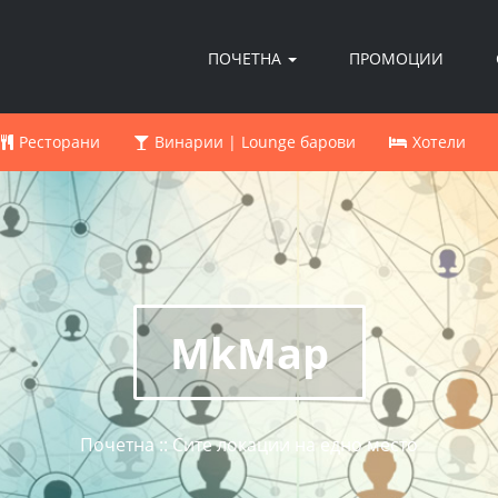
ПОЧЕТНА
ПРОМОЦИИ
Ресторани
Винарии | Lounge барови
Хотели
MkMap
Почетна :: Сите локации на едно место