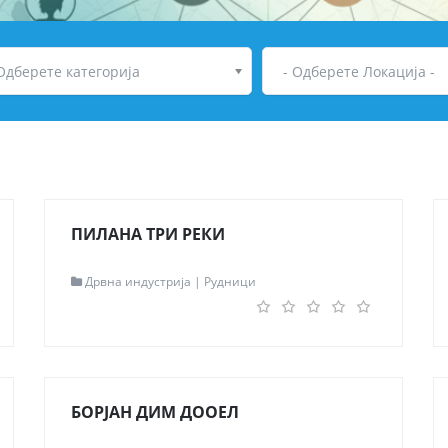
Одберете категорија
- Одберете Локација -
ПИЛАНА ТРИ РЕКИ
Дрвна индустрија | Рудници
Контакт информации
Адреса
с.Ратево
Контакт
071/266-979
Мапа
Одведи ме таму
Read more...
БОРЈАН ДИМ ДООЕЛ