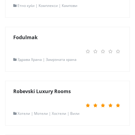
Контакт информации
Етно куќи | Комплекси | Кампови
Локација
Скопје
Адреса
Ул. Маџари бр.59
Контакт
02 25 27 019
Мапа
Одведи ме таму
Fodulmak
Read more...
Контакт информации
Здрава Храна | Замрзната храна
Локација
Скопје
Адреса
Ул. Браќа Галеви бр.18
Контакт
02/3175-155| 070/239-993
Мапа
Одведи ме таму
Robevski Luxury Rooms
Read more...
Контакт информации
Хотели | Мотели | Хостели | Вили
Локација
Битола
Адреса
Широк сокак 61
Контакт
+38975349199