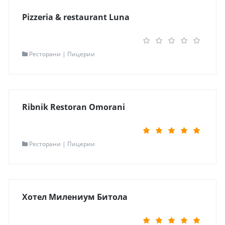
Мапа
Одведи ме таму
Pizzeria & restaurant Luna
Read more...
Контакт информации
Ресторани | Пицерии
Локација
Охрид
Адреса
Димче Маленко бр 10
Контакт
071 359 553
Мапа
Одведи ме таму
Ribnik Restoran Omorani
Read more...
Контакт информации
Ресторани | Пицерии
Локација
Велес
Адреса
с.Оморани
Контакт
tel:077642004| 072258422
Мапа
Точна локација
Хотел Милениум Битола
Read more...
Контакт информации