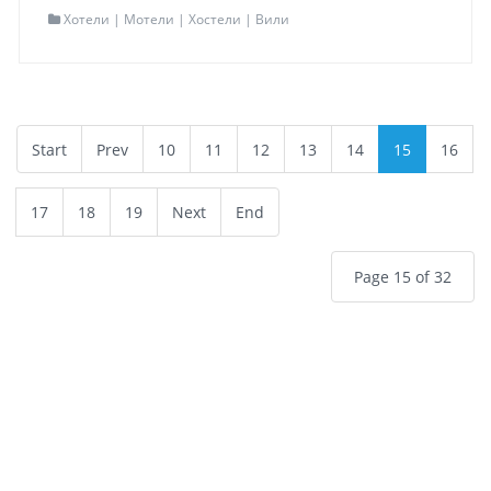
Хотели | Мотели | Хостели | Вили
Локација
Битола
Адреса
Маршал Тито Бр.48
Контакт
047 241 001 | 075 310 813
Мапа
Точна локација
Start
Prev
10
11
12
13
14
15
16
Read more...
17
18
19
Next
End
Page 15 of 32