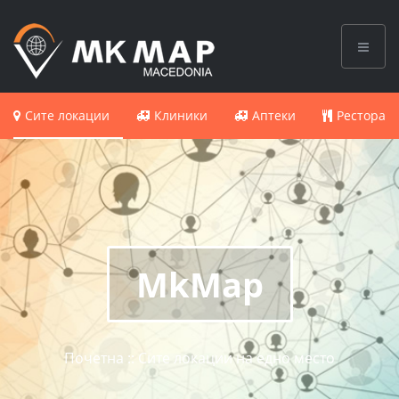
Сите локации
Клиники
Аптеки
Ресторан
MkMap
Почетна :: Сите локации на едно место