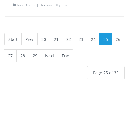
Брза Храна | Пекари | Фурни
Локација
Тетово
Адреса
Илинденска 71
Контакт
+389 72 533 334
Мапа
Одведи ме таму
Start
Prev
20
21
22
23
24
25
26
Read more...
27
28
29
Next
End
Page 25 of 32