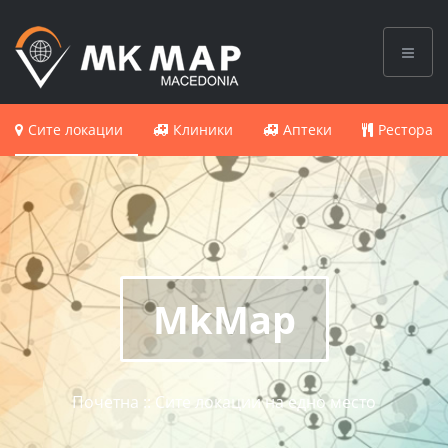
Сите локации
Клиники
Аптеки
Ресторан
MkMap
Почетна :: Сите локации на едно место