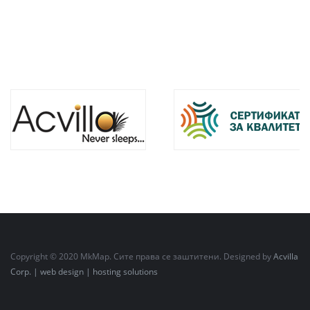
Copyright © 2020 MkMap. Сите права се заштитени. Designed by
Acvilla
Corp. | web design | hosting solutions