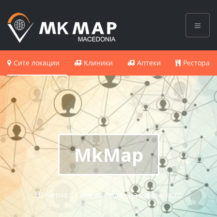
Сите локации
Клиники
Аптеки
Ресторан
MkMap
Почетна :: Сите локации на едно место