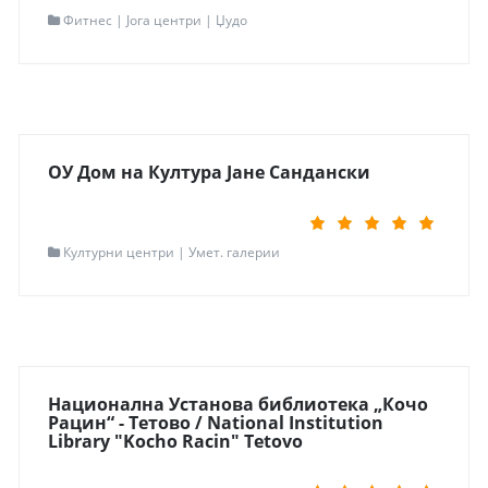
Контакт информации
Фитнес | Јога центри | Џудо
Адреса
Ул.Бањалучка бр.8А
Контакт
+389 71 238 785 +389 70 564 230
Мапа
Одведи ме таму
Read more...
ОУ Дом на Култура Јане Сандански
Контакт информации
Културни центри | Умет. галерии
Локација
Струмица
Адреса
Маршал Тито, с.Ново Село б.б.
Контакт
+389 34 355 277
Мапа
Одведи ме таму
Read more...
Национална Установа библиотека „Кочо
Рацин“ - Тетово / National Institution
Library "Kocho Racin" Tetovo
Контакт информации