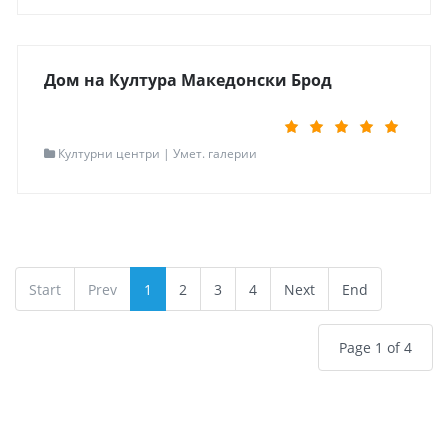
Контакт
075 288 630
Мапа
Одведи ме таму
Дом на Култура Македонски Брод
Read more...
Контакт информации
Културни центри | Умет. галерии
Локација
Македонски Брод
Адреса
Ул.Партизанска бр.12
Контакт
+389 45 274 352
Мапа
Одведи ме таму
Read more...
Start
Prev
1
2
3
4
Next
End
Page 1 of 4